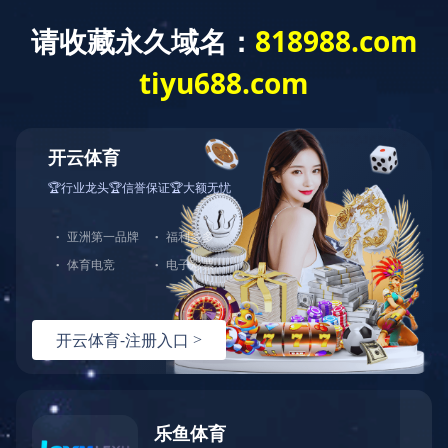
米兰体育平台
返回列表
米兰体育平台-米兰(中国)官网 成立于1984年
发表于：2019-11-28 10:24
分享至：