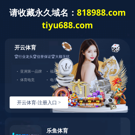
米兰体育平台