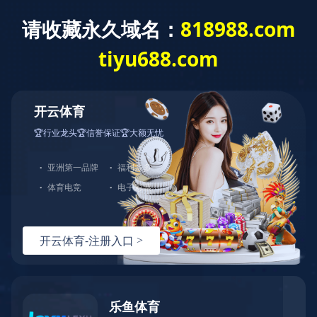
米兰体育平台
米兰体育平台-米兰(中国)官网
返回列表