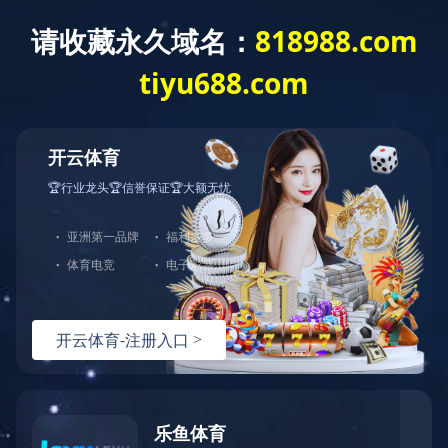
米兰体育平台
返回列表
米兰体育平台-米兰(中国)官网 --企业质量信
用报告
发表于：2019-11-28 10:25
分享至：