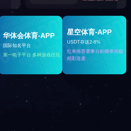
米兰体育平台-米兰(中国)官网
公司地址：大连市甘井子区红旗街道岔鞍居民委
邮箱：DAD@guiltythewebseries.com
邮编：116021