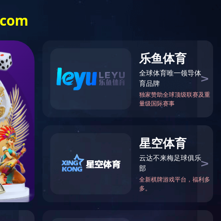
体育平台
配套车型
米兰体育平台-米兰(中国)官网
育平台
模具设计与制造
金属件系列
行业新闻