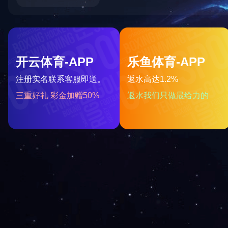
公司概况
米兰体育平台-米兰(中
国)官网
企业介绍
轻量化系列
米兰体育平台
底盘系列
发展历程
橡胶件系列
金属件系列